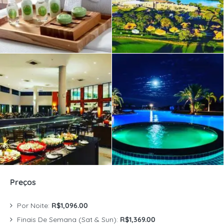
Preços
Por Noite:
R$1,096.00
Finais De Semana (Sat & Sun):
R$1,369.00