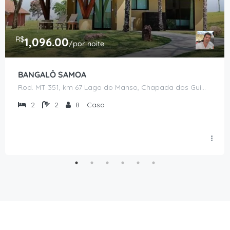
R$
1,096.00
/por noite
BANGALÔ SAMOA
Rod. MT 351, km 67 Lago do Manso, Chapada dos Guimarães - MT
2
2
8
Casa