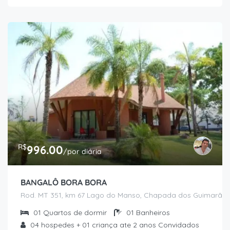
R$
996.00
/por diária
BANGALÔ BORA BORA
Rod. MT 351, km 67 Lago do Manso, Chapada dos Guimarães
01
Quartos de dormir
01
Banheiros
04 hospedes + 01 criança ate 2 anos
Convidados