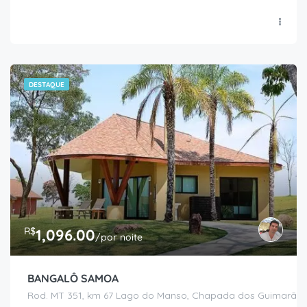
DESTAQUE
R$
1,096.00
/por noite
BANGALÔ SAMOA
Rod. MT 351, km 67 Lago do Manso, Chapada dos Guimarães