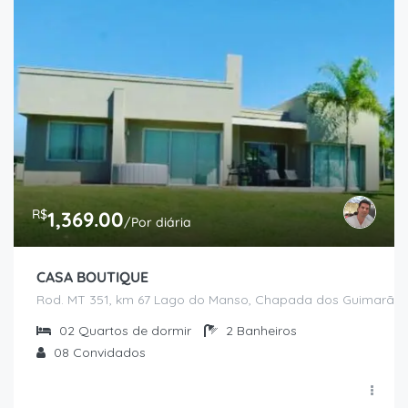
R$
1,369.00
/Por diária
CASA BOUTIQUE
Rod. MT 351, km 67 Lago do Manso, Chapada dos Guimarães
02
Quartos de dormir
2
Banheiros
08
Convidados