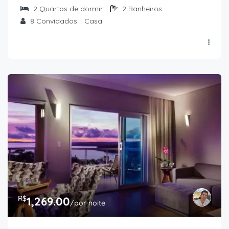
2
Quartos de dormir
2
Banheiros
8
Convidados
Casa
R$
1,269.00
/por noite