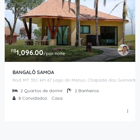
R$
1,096.00
/por noite
BANGALÔ SAMOA
Rod. MT 351, km 67 Lago do Manso, Chapada dos Guimarães
2
Quartos de dormir
2
Banheiros
8
Convidados
Casa