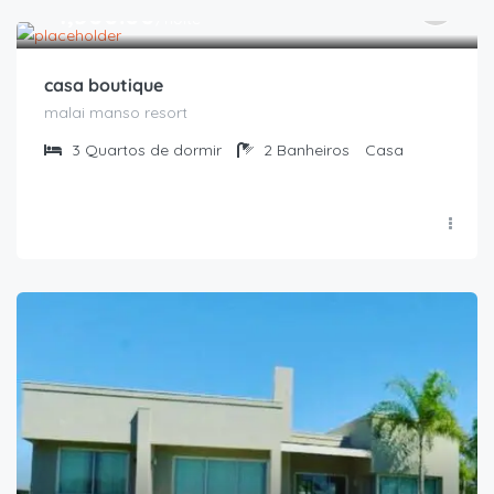
R$
1,500.00
/noite
casa boutique
malai manso resort
3
Quartos de dormir
2
Banheiros
Casa