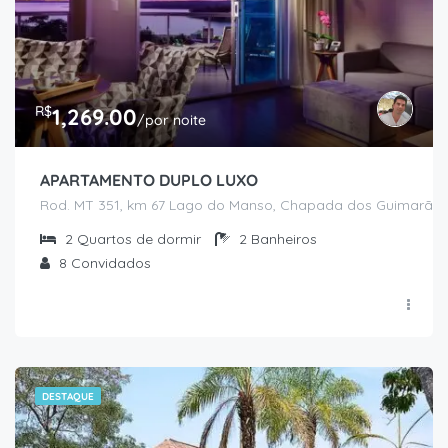
R$
1,269.00
/por noite
APARTAMENTO DUPLO LUXO
Rod. MT 351, km 67 Lago do Manso, Chapada dos Guimarães
2
Quartos de dormir
2
Banheiros
8
Convidados
DESTAQUE