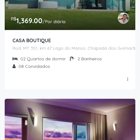
R$
1,369.00
/Por diária
CASA BOUTIQUE
Rod. MT 351, km 67 Lago do Manso, Chapada dos Guimarães
02
Quartos de dormir
2
Banheiros
08
Convidados