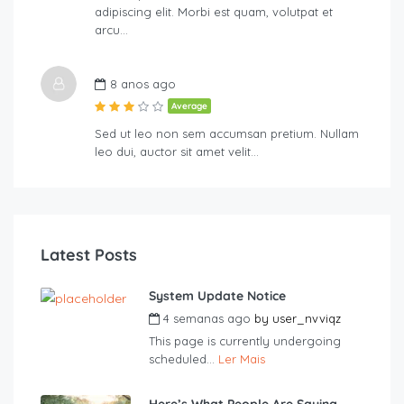
adipiscing elit. Morbi est quam, volutpat et
arcu…
8 anos ago
Average
Sed ut leo non sem accumsan pretium. Nullam
leo dui, auctor sit amet velit…
Latest Posts
System Update Notice
4 semanas ago
by
user_nvviqz
This page is currently undergoing
scheduled...
Ler Mais
Here’s What People Are Saying