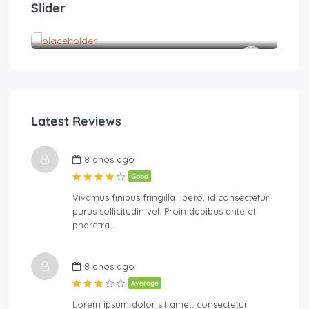
Slider
casa boutique
3
2
Latest Reviews
R$
AP
8 anos ago
Good
Vivamus finibus fringilla libero, id consectetur
purus sollicitudin vel. Proin dapibus ante et
pharetra…
8 anos ago
Average
Lorem ipsum dolor sit amet, consectetur