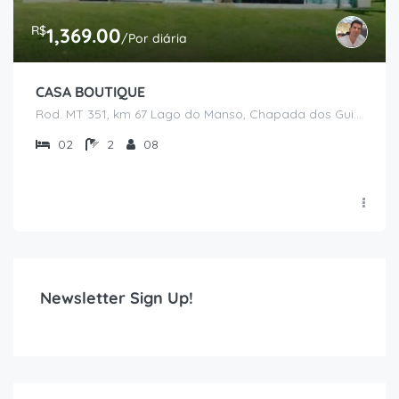
R$
1,369.00
/Por diária
CASA BOUTIQUE
Rod. MT 351, km 67 Lago do Manso, Chapada dos Guimarães - MT
02
2
08
Newsletter Sign Up!