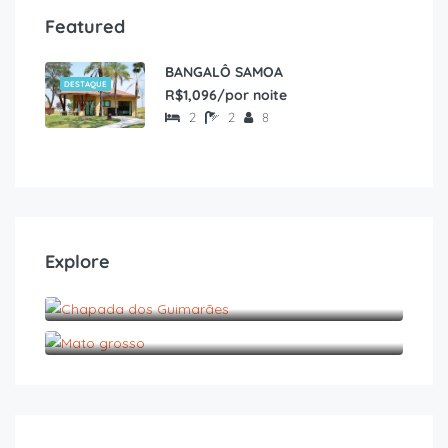
Featured
BANGALÔ SAMOA
DESTAQUE
R$1,096/por noite
2
2
8
Explore
Chapada dos Guimarães
Mato grosso
R$
1,500.00
/noite