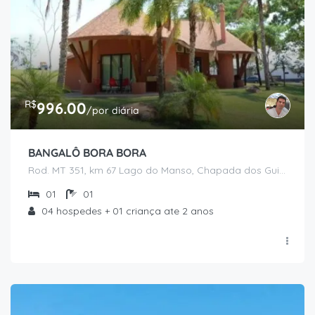
R$
996.00
/por diária
BANGALÔ BORA BORA
Rod. MT 351, km 67 Lago do Manso, Chapada dos Guimarães - MT
01
01
04 hospedes + 01 criança ate 2 anos