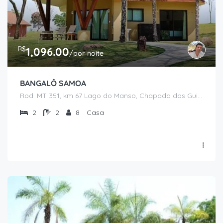
R$
1,096.00
/por noite
BANGALÔ SAMOA
Rod. MT 351, km 67 Lago do Manso, Chapada dos Guimarães - MT
2
2
8
Casa