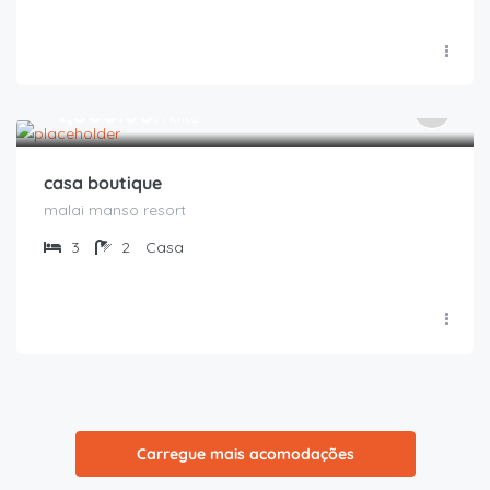
R$
1,500.00
/noite
casa boutique
malai manso resort
3
2
Casa
Carregue mais acomodações