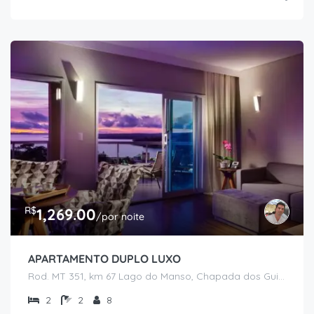
R$
1,269.00
/por noite
APARTAMENTO DUPLO LUXO
Rod. MT 351, km 67 Lago do Manso, Chapada dos Guimarães - MT
2
2
8