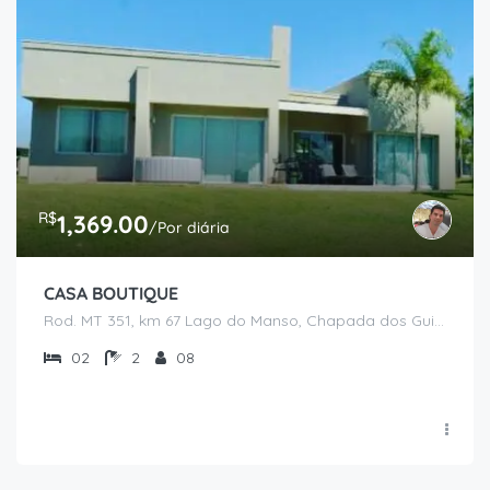
R$
1,369.00
/Por diária
CASA BOUTIQUE
Rod. MT 351, km 67 Lago do Manso, Chapada dos Guimarães - MT
02
2
08