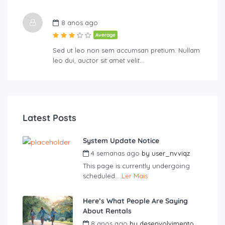
8 anos ago
Average
Sed ut leo non sem accumsan pretium. Nullam
leo dui, auctor sit amet velit…
Latest Posts
System Update Notice
4 semanas ago
by
user_nvviqz
This page is currently undergoing
scheduled...
Ler Mais
Here’s What People Are Saying
About Rentals
8 anos ago
by
desenvolvimento