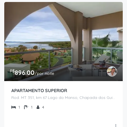
R$
896.00
/por noite
APARTAMENTO SUPERIOR
Rod. MT 351, km 67 Lago do Manso, Chapada dos Guimarães - MT
1
1
4