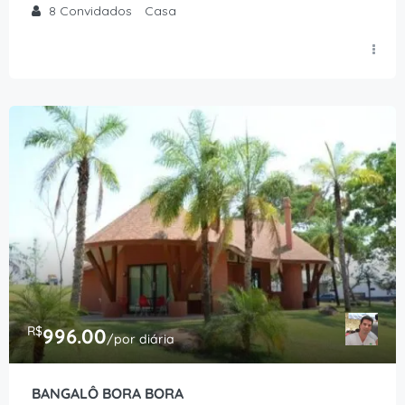
8
Convidados
Casa
R$
996.00
/por diária
BANGALÔ BORA BORA