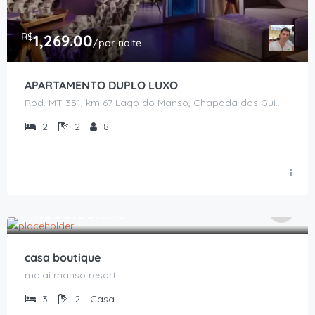
R$
1,269.00
/por noite
APARTAMENTO DUPLO LUXO
Rod. MT 351, km 67 Lago do Manso, Chapada dos Guimarães - MT
2
2
8
R$
1,500.00
/noite
casa boutique
malai manso resort
3
2
Casa