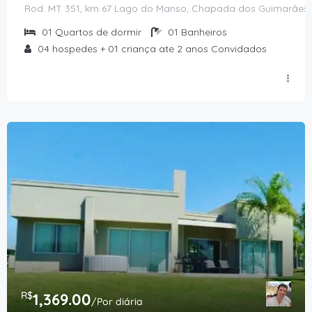
Rod. MT 351, km 67 Lago do Manso, Chapada dos Guimarães 
01
Quartos de dormir
01
Banheiros
04 hospedes + 01 criança ate 2 anos
Convidados
R$
1,369.00
/Por diária