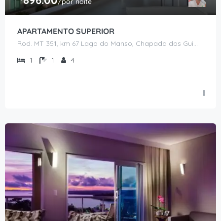
896.00
/por noite
APARTAMENTO SUPERIOR
Rod. MT 351, km 67 Lago do Manso, Chapada dos Guimarães - MT
1
1
4