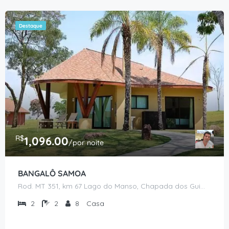
Destaque
R$
1,096.00
/por noite
BANGALÔ SAMOA
Rod. MT 351, km 67 Lago do Manso, Chapada dos Guimarães - MT
2
2
8
Casa