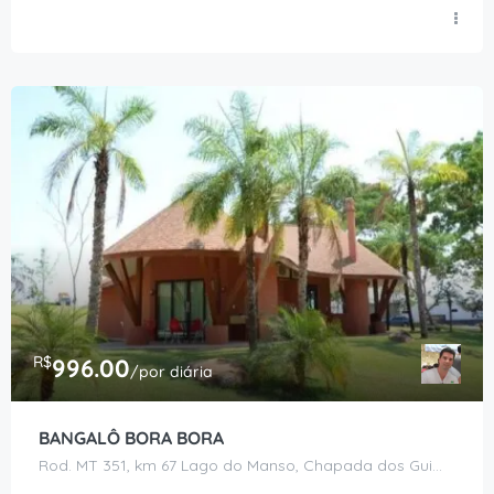
R$
996.00
/por diária
BANGALÔ BORA BORA
Rod. MT 351, km 67 Lago do Manso, Chapada dos Guimarães - MT