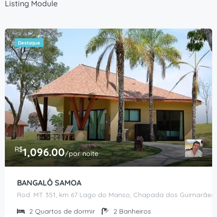
Listing Module
Destaque
R$
1,096.00
/por noite
BANGALÔ SAMOA
Rod. MT 351, km 67 Lago do Manso, Chapada dos Guimarães 
2
Quartos de dormir
2
Banheiros