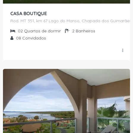
CASA BOUTIQUE
Rod. MT 351, km 67 Lago do Manso, Chapada dos Guimarães 
02
Quartos de dormir
2
Banheiros
08
Convidados