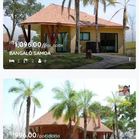
R$
1,096.00
/por noite
BANGALÔ SAMOA
2
2
8
R$
996.00
/por diária