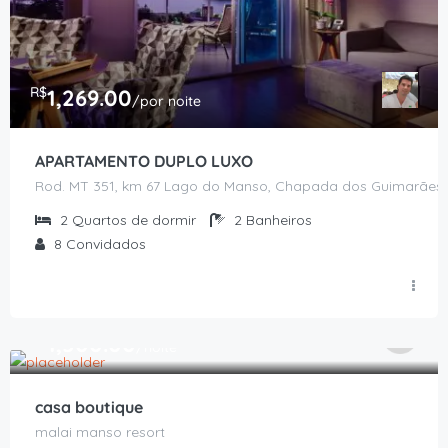
R$
1,269.00
/por noite
APARTAMENTO DUPLO LUXO
Rod. MT 351, km 67 Lago do Manso, Chapada dos Guimarães 
2
Quartos de dormir
2
Banheiros
8
Convidados
R$
1,500.00
/noite
casa boutique
malai manso resort