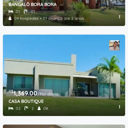
BANGALÔ BORA BORA
01
01
04 hospedes + 01 criança ate 2 anos
R$
1,369.00
/Por diária
CASA BOUTIQUE
02
2
08