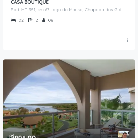
CASA BOUTIQUE
Rod. MT 351, km 67 Lago do Manso, Chapada dos Guimarães - MT
02
2
08
R$