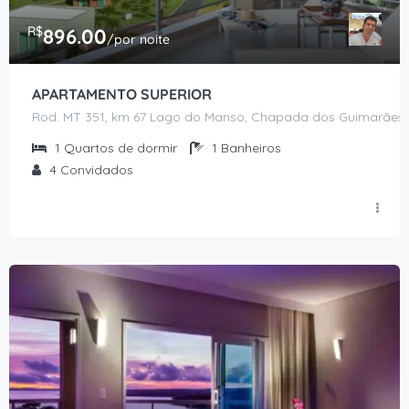
R$
896.00
/por noite
APARTAMENTO SUPERIOR
Rod. MT 351, km 67 Lago do Manso, Chapada dos Guimarães 
1
Quartos de dormir
1
Banheiros
4
Convidados