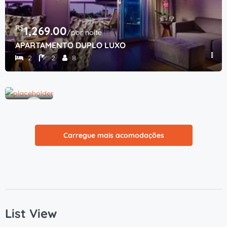
R$
1,269.00
/por noite
R$
1,500.00
/noite
APARTAMENTO DUPLO LUXO
casa boutique
2
2
8
3
2
Carregue mais acomodações
List View